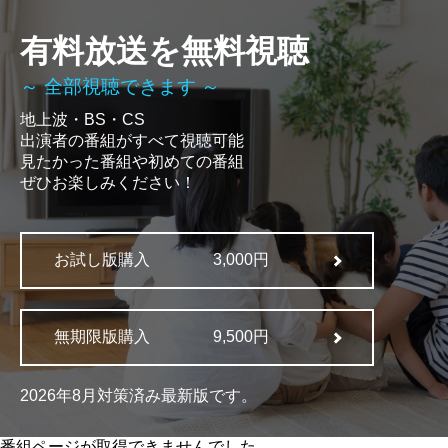
有料放送を無料視聴
～ 全部視聴できます ～
地上波・BS・CS
出演者の番組がすべて視聴可能
見たかった番組や初めての番組
ぜひお楽しみください！
お試し版購入
3,000円
無期限版購入
9,500円
2026年8月対策済み最新版です。
番組ページが取得できませんでした。