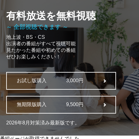
有料放送を無料視聴
～ 全部視聴できます ～
地上波・BS・CS
出演者の番組がすべて視聴可能
見たかった番組や初めての番組
ぜひお楽しみください！
お試し版購入
3,000円
無期限版購入
9,500円
2026年8月対策済み最新版です。
番組ページが取得できませんでした。