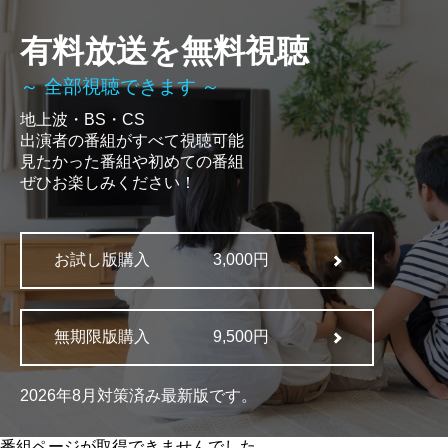
有料放送を無料視聴
～ 全部視聴できます ～
地上波・BS・CS
出演者の番組がすべて視聴可能
見たかった番組や初めての番組
ぜひお楽しみください！
お試し版購入
3,000円
無期限版購入
9,500円
2026年8月対策済み最新版です。
番組ページが取得できませんでした。