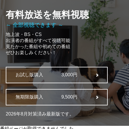
有料放送を無料視聴
～ 全部視聴できます ～
地上波・BS・CS
出演者の番組がすべて視聴可能
見たかった番組や初めての番組
ぜひお楽しみください！
お試し版購入
3,000円
無期限版購入
9,500円
2026年8月対策済み最新版です。
番組ページが取得できませんでした。