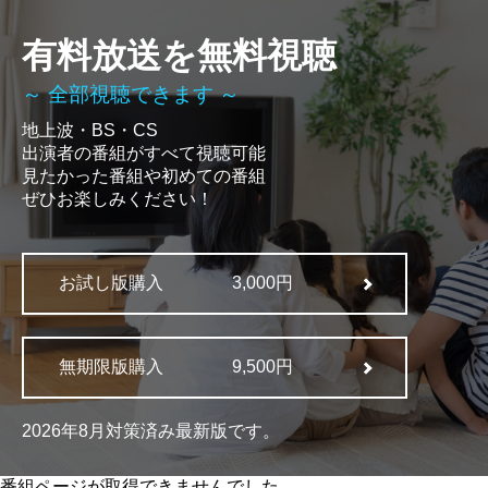
有料放送を無料視聴
～ 全部視聴できます ～
地上波・BS・CS
出演者の番組がすべて視聴可能
見たかった番組や初めての番組
ぜひお楽しみください！
お試し版購入
3,000円
無期限版購入
9,500円
2026年8月対策済み最新版です。
番組ページが取得できませんでした。