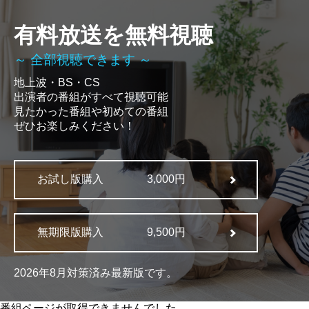
有料放送を無料視聴
～ 全部視聴できます ～
地上波・BS・CS
出演者の番組がすべて視聴可能
見たかった番組や初めての番組
ぜひお楽しみください！
お試し版購入
3,000円
無期限版購入
9,500円
2026年8月対策済み最新版です。
番組ページが取得できませんでした。