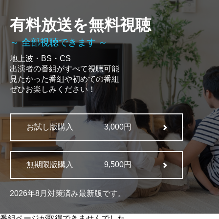
有料放送を無料視聴
～ 全部視聴できます ～
地上波・BS・CS
出演者の番組がすべて視聴可能
見たかった番組や初めての番組
ぜひお楽しみください！
お試し版購入
3,000円
無期限版購入
9,500円
2026年8月対策済み最新版です。
番組ページが取得できませんでした。