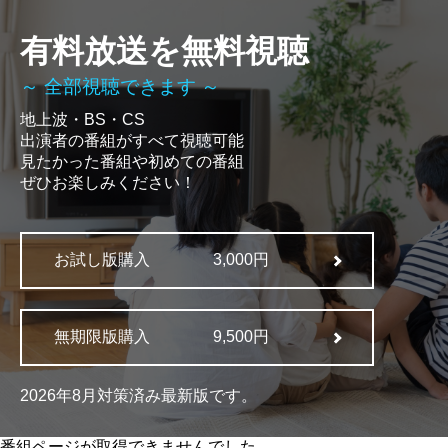
有料放送を無料視聴
～ 全部視聴できます ～
地上波・BS・CS
出演者の番組がすべて視聴可能
見たかった番組や初めての番組
ぜひお楽しみください！
お試し版購入
3,000円
無期限版購入
9,500円
2026年8月対策済み最新版です。
番組ページが取得できませんでした。