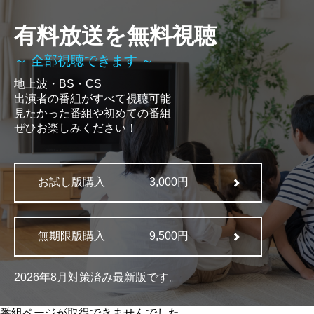
有料放送を無料視聴
～ 全部視聴できます ～
地上波・BS・CS
出演者の番組がすべて視聴可能
見たかった番組や初めての番組
ぜひお楽しみください！
お試し版購入
3,000円
無期限版購入
9,500円
2026年8月対策済み最新版です。
番組ページが取得できませんでした。