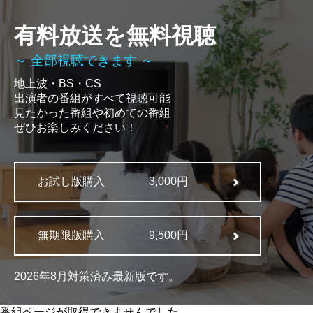
有料放送を無料視聴
～ 全部視聴できます ～
地上波・BS・CS
出演者の番組がすべて視聴可能
見たかった番組や初めての番組
ぜひお楽しみください！
お試し版購入
3,000円
無期限版購入
9,500円
2026年8月対策済み最新版です。
番組ページが取得できませんでした。