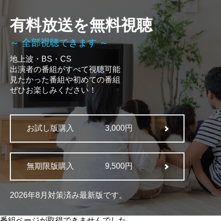
有料放送を無料視聴
～ 全部視聴できます ～
地上波・BS・CS
出演者の番組がすべて視聴可能
見たかった番組や初めての番組
ぜひお楽しみください！
お試し版購入
3,000円
無期限版購入
9,500円
2026年8月対策済み最新版です。
番組ページが取得できませんでした。