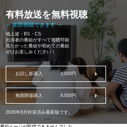
有料放送を無料視聴
～ 全部視聴できます ～
地上波・BS・CS
出演者の番組がすべて視聴可能
見たかった番組や初めての番組
ぜひお楽しみください！
お試し版購入
3,000円
無期限版購入
9,500円
2026年8月対策済み最新版です。
番組ページが取得できませんでした。